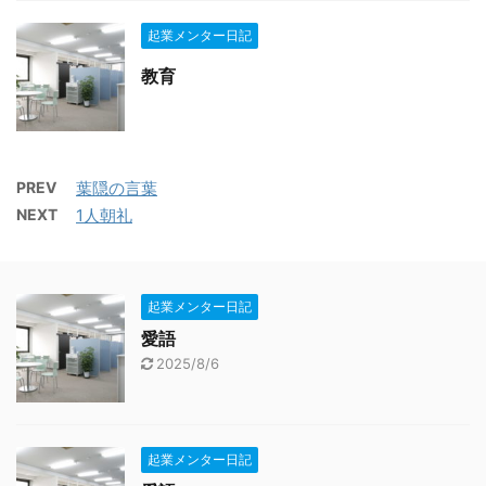
起業メンター日記
教育
PREV
葉隠の言葉
NEXT
1人朝礼
起業メンター日記
愛語
2025/8/6
起業メンター日記