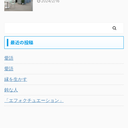
2024/2/16
最近の投稿
愛語
愛語
縁を生かす
鈍な人
「エフォクチュエーション」