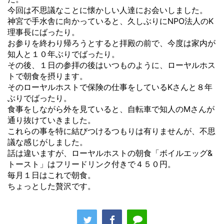
今回は不思議なことに懐かしい人達にお会いしました。
神宮で手水舎に向かっていると、久しぶりにNPO法人のK
理事長にばったり。
お参りを終わり帰ろうとすると拝殿の前で、今度は家内が
知人と１０年ぶりでばったり。
その後、１日の参拝の後はいつものように、ローヤルホス
トで朝食を摂ります。
そのローヤルホストで保険の仕事をしているKさんと８年
ぶりでばったり。
食事をしながら外を見ていると、自転車で知人のMさんが
通り抜けていきました。
これらの事を特に結びつけるつもりは有りませんが、不思
議な感じがしました。
話は違いますが、ローヤルホストの朝食「ボイルエッグ&
トースト」はフリードリンク付きで４５０円。
毎月１日はこれで朝食。
ちょっとした贅沢です。