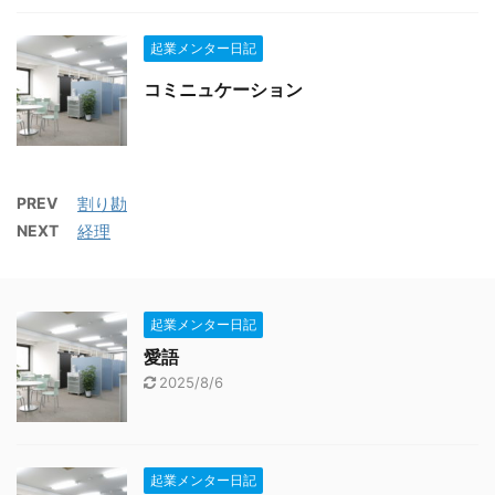
起業メンター日記
コミニュケーション
PREV
割り勘
NEXT
経理
起業メンター日記
愛語
2025/8/6
起業メンター日記