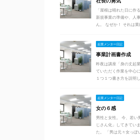
社長の勇気
「屋根は晴れた日に作る
新規事業の準備や、人事
ん。 なぜか！ それは業績
起業メンター日記
事業計画書作成
昨夜は講座「身の丈起業
ていただく作業を中心に
１つ１つ書き方を説明しな
起業メンター日記
女の６感
男性と女性。 今、若い
じさん化」してきていま
た。 「男は元々女っぽい