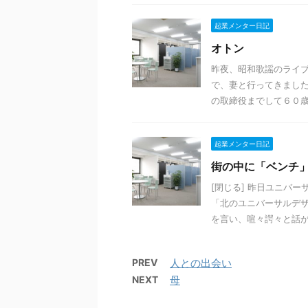
起業メンター日記
オトン
昨夜、昭和歌謡のライブ
で、妻と行ってきました
の取締役までして６０歳の
起業メンター日記
街の中に「ベンチ
[閉じる] 昨日ユニバ
「北のユニバーサルデザ
を言い、喧々諤々と話が出
PREV
人との出会い
NEXT
母