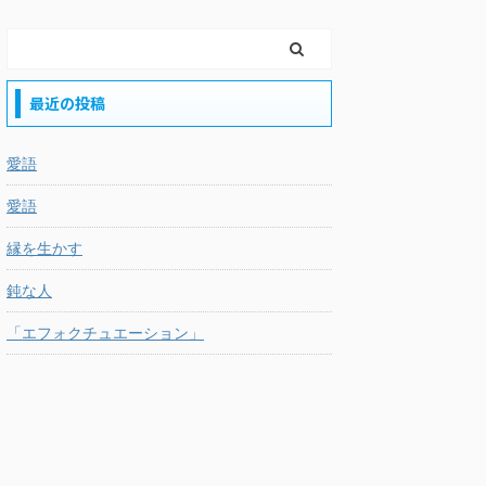
最近の投稿
愛語
愛語
縁を生かす
鈍な人
「エフォクチュエーション」