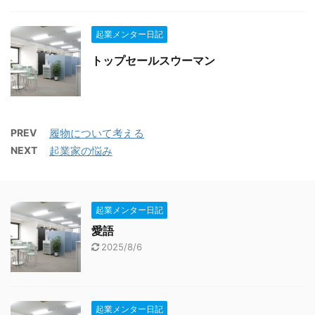
起業メンター日記
トップセールスウーマン
PREV
履物について考える
NEXT
起業家の悩み
起業メンター日記
愛語
2025/8/6
起業メンター日記